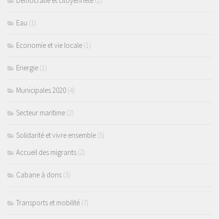
Démocratie et citoyenneté
(2)
Eau
(1)
Economie et vie locale
(1)
Energie
(1)
Municipales 2020
(4)
Secteur maritime
(2)
Solidarité et vivre ensemble
(5)
Accueil des migrants
(2)
Cabane à dons
(3)
Transports et mobilité
(7)