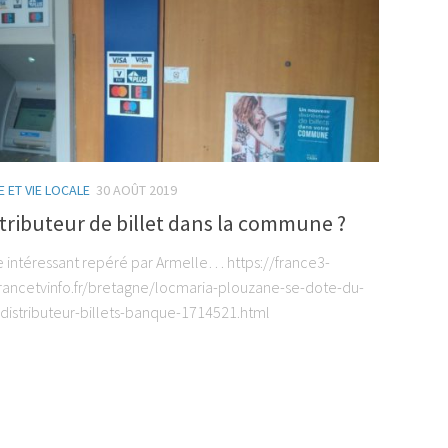
 ET VIE LOCALE
30 AOÛT 2019
tributeur de billet dans la commune ?
le intéressant repéré par Armelle… https://france3-
francetvinfo.fr/bretagne/locmaria-plouzane-se-dote-du-
distributeur-billets-banque-1714521.html