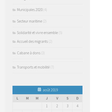
Municipales 2020
(4)
Secteur maritime
(2)
Solidarité et vivre ensemble
(5)
Accueil des migrants
(2)
Cabane à dons
(3)
Transports et mobilité
(7)
août 2019
L
M
M
J
V
S
D
1
2
3
4