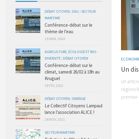
DÉBAT CITOYEN
/
EAU
/
SECTEUR
MARITIME
Conférence-débat sur le
thème de l’eau
15 MAR, 2024
AGRICULTURE, ÉCOLOGIE ET BIO-
DIVERSITÉ
/
DÉBAT CITOYEN
ECONOMIE
Conférence-débat sur le
Un dis
climat, samedi 26/02 à 18h au
Kruguel
Un artic
18 FÉV, 2022
regions.
premier-
DÉBAT CITOYEN
/
ENERGIE
Le Collectif Citoyens Lampaul
lance l’association ALICE !
28 NOV, 2021
SECTEUR MARITIME