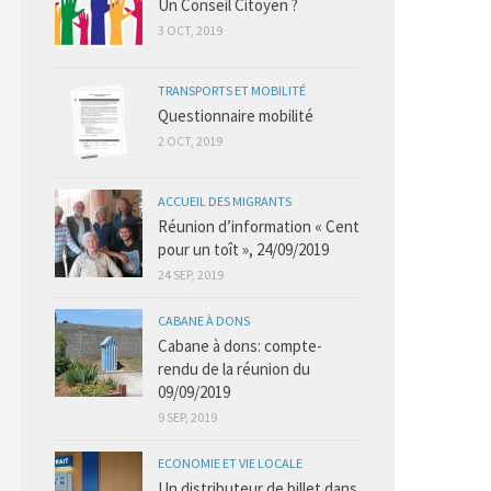
Un Conseil Citoyen ?
3 OCT, 2019
TRANSPORTS ET MOBILITÉ
Questionnaire mobilité
2 OCT, 2019
ACCUEIL DES MIGRANTS
Réunion d’information « Cent
pour un toît », 24/09/2019
24 SEP, 2019
CABANE À DONS
Cabane à dons: compte-
rendu de la réunion du
09/09/2019
9 SEP, 2019
ECONOMIE ET VIE LOCALE
Un distributeur de billet dans