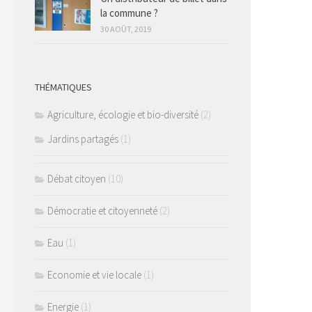
la commune ?
30 AOÛT, 2019
THÉMATIQUES
Agriculture, écologie et bio-diversité
(2)
Jardins partagés
(1)
Débat citoyen
(10)
Démocratie et citoyenneté
(2)
Eau
(1)
Economie et vie locale
(1)
Energie
(1)