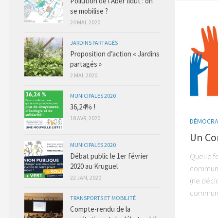
Pollution de l’Aber Ildut : on
se mobilise ?
24 MAI, 2020
JARDINS PARTAGÉS
Proposition d’action « Jardins
partagés »
2 MAI, 2020
MUNICIPALES 2020
36,24% !
18 AVR, 2020
DÉMOCRAT
Un Con
MUNICIPALES 2020
Débat public le 1er février
Quelle f
2020 au Kruguel
commune 
22 JAN, 2020
(ne déci
commune 
TRANSPORTS ET MOBILITÉ
Compte-rendu de la