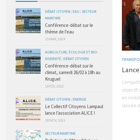
DÉBAT CITOYEN
/
EAU
/
SECTEUR
MARITIME
Conférence-débat sur le
thème de l’eau
15 MAR, 2024
AGRICULTURE, ÉCOLOGIE ET BIO-
DIVERSITÉ
/
DÉBAT CITOYEN
TRANSPOR
Conférence-débat sur le
Lance
climat, samedi 26/02 à 18h au
Kruguel
L’enquête
18 FÉV, 2022
objectif
en mobil
DÉBAT CITOYEN
/
ENERGIE
lancée dè
Le Collectif Citoyens Lampaul
lance l’association ALICE !
28 NOV, 2021
SECTEUR MARITIME