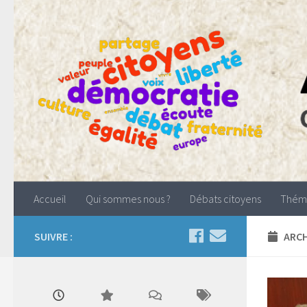
Accueil
Qui sommes nous ?
Débats citoyens
Thém
SUIVRE :
ARCH