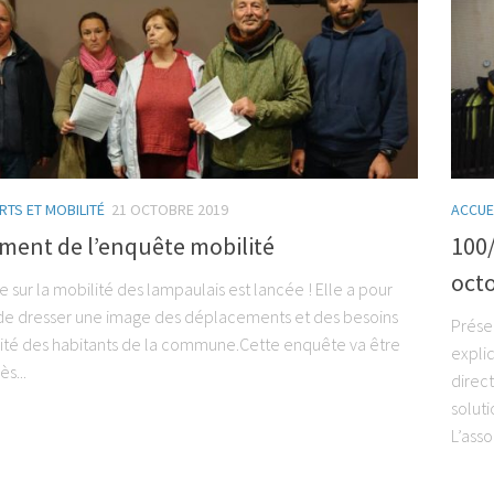
TS ET MOBILITÉ
21 OCTOBRE 2019
ACCUE
ment de l’enquête mobilité
100/
oct
 sur la mobilité des lampaulais est lancée ! Elle a pour
 de dresser une image des déplacements et des besoins
Prése
ité des habitants de la commune.Cette enquête va être
expliq
s...
direct
solut
L’asso