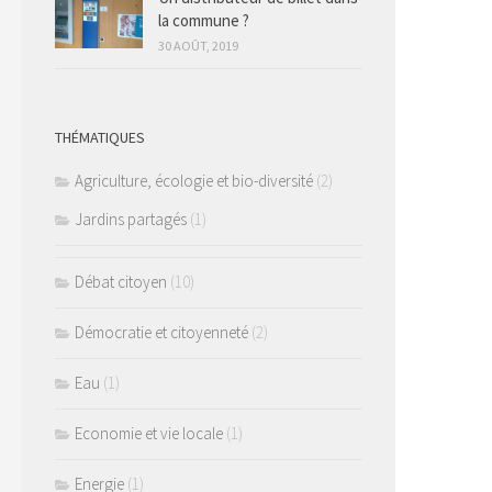
la commune ?
30 AOÛT, 2019
THÉMATIQUES
Agriculture, écologie et bio-diversité
(2)
Jardins partagés
(1)
Débat citoyen
(10)
Démocratie et citoyenneté
(2)
Eau
(1)
Economie et vie locale
(1)
Energie
(1)