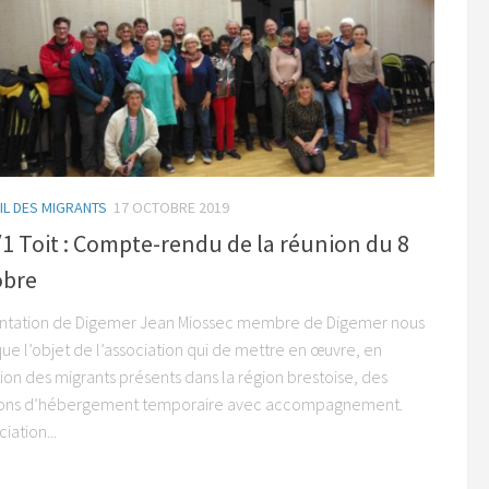
IL DES MIGRANTS
17 OCTOBRE 2019
1 Toit : Compte-rendu de la réunion du 8
obre
ntation de Digemer Jean Miossec membre de Digemer nous
ue l’objet de l’association qui de mettre en œuvre, en
ion des migrants présents dans la région brestoise, des
ions d’hébergement temporaire avec accompagnement.
ciation...