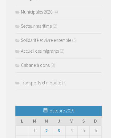
Municipales 2020
(4)
Secteur maritime
(2)
Solidarité et vivre ensemble
(5)
Accueil des migrants
(2)
Cabane à dons
(3)
Transports et mobilité
(7)
octobre 2019
L
M
M
J
V
S
D
1
2
3
4
5
6