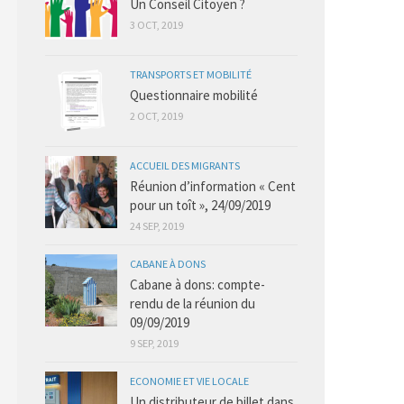
Un Conseil Citoyen ?
3 OCT, 2019
TRANSPORTS ET MOBILITÉ
Questionnaire mobilité
2 OCT, 2019
ACCUEIL DES MIGRANTS
Réunion d’information « Cent
pour un toît », 24/09/2019
24 SEP, 2019
CABANE À DONS
Cabane à dons: compte-
rendu de la réunion du
09/09/2019
9 SEP, 2019
ECONOMIE ET VIE LOCALE
Un distributeur de billet dans