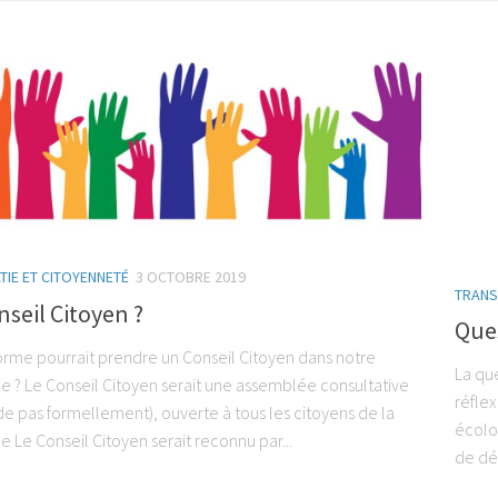
IE ET CITOYENNETÉ
3 OCTOBRE 2019
TRANS
seil Citoyen ?
Ques
orme pourrait prendre un Conseil Citoyen dans notre
La qu
? Le Conseil Citoyen serait une assemblée consultative
réflex
de pas formellement), ouverte à tous les citoyens de la
écolog
Le Conseil Citoyen serait reconnu par...
de dé