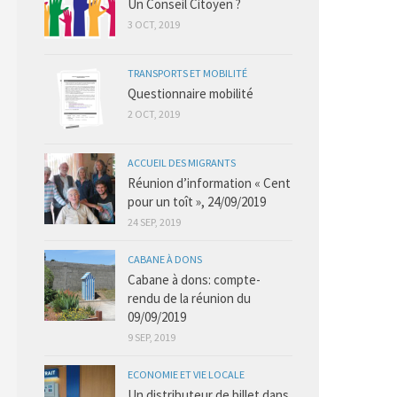
Un Conseil Citoyen ?
3 OCT, 2019
TRANSPORTS ET MOBILITÉ
Questionnaire mobilité
2 OCT, 2019
ACCUEIL DES MIGRANTS
Réunion d’information « Cent
pour un toît », 24/09/2019
24 SEP, 2019
CABANE À DONS
Cabane à dons: compte-
rendu de la réunion du
09/09/2019
9 SEP, 2019
ECONOMIE ET VIE LOCALE
Un distributeur de billet dans