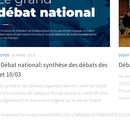
TOYEN
30 MARS 2019
DÉBAT
Débat national: synthèse des débats des
Déb
et 10/03
Un de
23/02
e la synthèse des débats organisés dans le cadre du Grand
Ploua
r la commune de Lampaul-Plouarzel par le collectif. Vous
sommes
z également le document original sur le site du Grand
/granddebat.fr/media/default/0001/01/a1888ddb2074848399353132