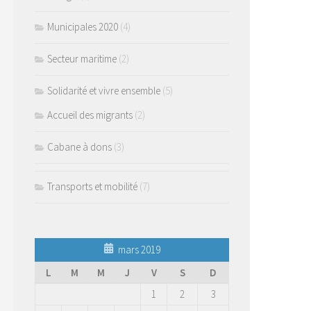
Municipales 2020
(4)
Secteur maritime
(2)
Solidarité et vivre ensemble
(5)
Accueil des migrants
(2)
Cabane à dons
(3)
Transports et mobilité
(7)
mars 2019
L
M
M
J
V
S
D
1
2
3