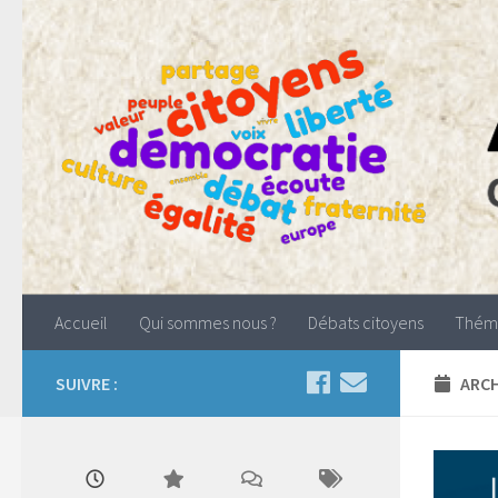
Accueil
Qui sommes nous ?
Débats citoyens
Thém
SUIVRE :
ARCH