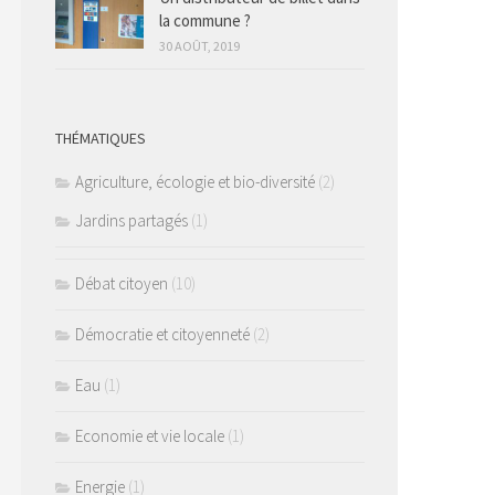
la commune ?
30 AOÛT, 2019
THÉMATIQUES
Agriculture, écologie et bio-diversité
(2)
Jardins partagés
(1)
Débat citoyen
(10)
Démocratie et citoyenneté
(2)
Eau
(1)
Economie et vie locale
(1)
Energie
(1)