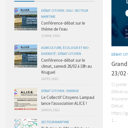
DÉBAT CITOYEN
/
EAU
/
SECTEUR
MARITIME
Conférence-débat sur le
thème de l’eau
15 MAR, 2024
AGRICULTURE, ÉCOLOGIE ET BIO-
DIVERSITÉ
/
DÉBAT CITOYEN
DÉBAT CI
Conférence-débat sur le
Grand 
climat, samedi 26/02 à 18h au
23/02 
Kruguel
18 FÉV, 2022
Ci-joint
DÉBAT CITOYEN
/
ENERGIE
Débat su
Le Collectif Citoyens Lampaul
trouvere
lance l’association ALICE !
Débat:
28 NOV, 2021
https:/
1....
SECTEUR MARITIME