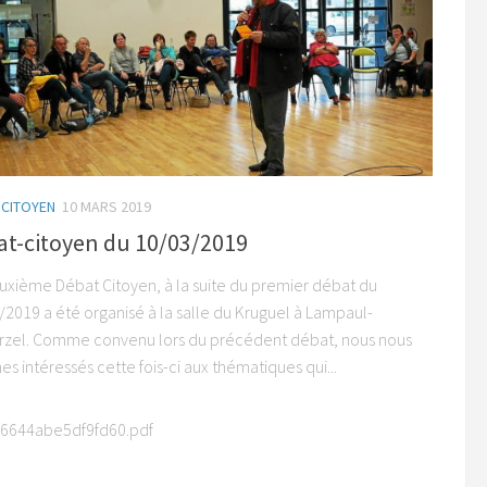
 CITOYEN
10 MARS 2019
at-citoyen du 10/03/2019
uxième Débat Citoyen, à la suite du premier débat du
/2019 a été organisé à la salle du Kruguel à Lampaul-
rzel. Comme convenu lors du précédent débat, nous nous
 intéressés cette fois-ci aux thématiques qui...
96644abe5df9fd60.pdf