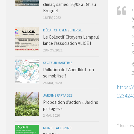
climat, samedi 26/02 à 18h au
L
Kruguel
18 FÉV, 2022
(
e
DÉBAT CITOYEN
/
ENERGIE
d
Le Collectif Citoyens Lampaul
lance l’association ALICE !
c
28 NOV, 2021
p
SECTEUR MARITIME
©
Pollution de l’Aber Ildut : on
2
se mobilise ?
24 MAI, 2020
https:/
123424
JARDINS PARTAGÉS
Proposition d’action « Jardins
partagés »
2 MAI, 2020
Étiquettes 
MUNICIPALES 2020