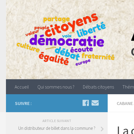
Accueil
Qui sommes nous ?
Débats citoyens
Thém
SUIVRE :
CABANE
ARTICLE SUIVANT
La 
Un distributeur de billet dans la commune ?