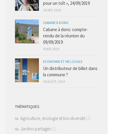
pour un toît », 24/09/2019
24 SEP, 2019
CABANE À DONS
Cabane à dons: compte-
rendu de la réunion du
09/09/2019
9 SEP, 2019
ECONOMIE ET VIE LOCALE
Un distributeur de billet dans
la commune ?
30 AOÛT, 2019
THÉMATIQUES
Agriculture, écologie et bio-diversité
(2)
Jardins partagés
(1)