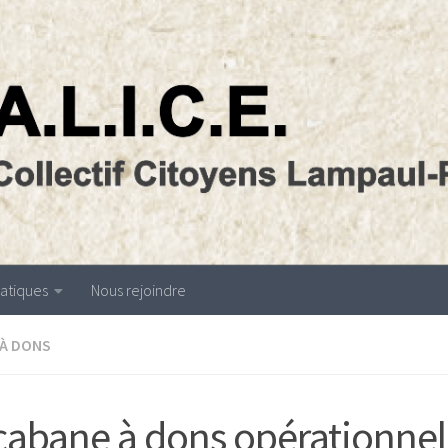
atiques
Nous rejoindre
 À DONS
cabane à dons opérationnel