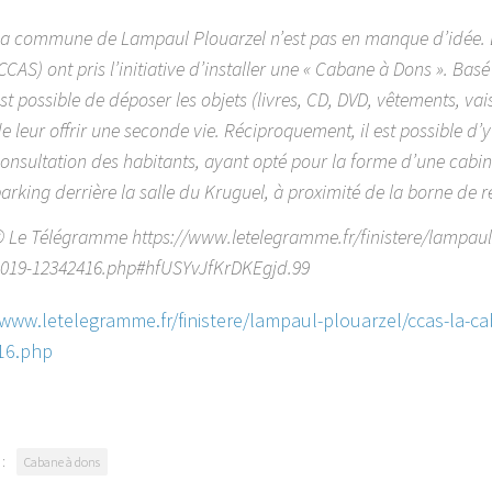
a commune de Lampaul Plouarzel n’est pas en manque d’idée.
CCAS) ont pris l’initiative d’installer une « Cabane à Dons ». Bas
st possible de déposer les objets (livres, CD, DVD, vêtements, vaiss
e leur offrir une seconde vie. Réciproquement, il est possible d
onsultation des habitants, ayant opté pour la forme d’une cabin
arking derrière la salle du Kruguel, à proximité de la borne de r
 Le Télégramme https://www.letelegramme.fr/finistere/lampaul
019-12342416.php#hfUSYvJfKrDKEgjd.99
/www.letelegramme.fr/finistere/lampaul-plouarzel/ccas-la-c
16.php
:
Cabane à dons